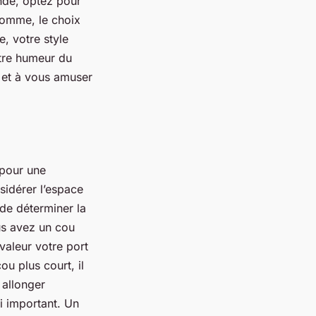
ande, optez pour
 somme, le choix
, votre style
otre humeur du
s et à vous amuser
!
 pour une
nsidérer l’espace
 de déterminer la
ous avez un cou
valeur votre port
ou plus court, il
 allonger
i important. Un