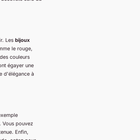
ir. Les
bijoux
mme le rouge,
 des couleurs
ront égayer une
he d'élégance à
exemple
e. Vous pouvez
enue. Enfin,