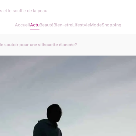
s et le souffle de la peau
Accueil
Actu
Beauté
Bien-etre
Lifestyle
Mode
Shopping
e sautoir pour une silhouette élancée?