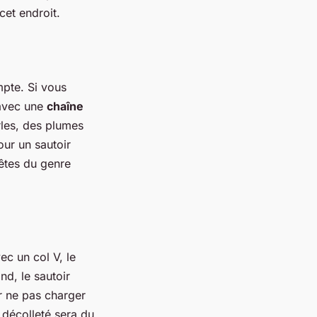
cet endroit.
mpte. Si vous
avec une
chaîne
rles, des plumes
ur un sautoir
êtes du genre
ec un col V, le
nd, le sautoir
r ne pas charger
u décolleté sera du