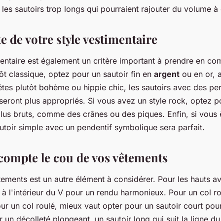
les sautoirs trop longs qui pourraient rajouter du volume à 
 de votre style vestimentaire
mentaire est également un critère important à prendre en co
ôt classique, optez pour un sautoir fin en
argent
ou en or, 
 êtes plutôt bohème ou hippie chic, les sautoirs avec des pe
ront plus appropriés. Si vous avez un style rock, optez po
lus bruts, comme des crânes ou des piques. Enfin, si vous 
utoir simple avec un pendentif symbolique sera parfait.
compte le cou de vos vêtements
ements est un autre élément à considérer. Pour les hauts av
r à l'intérieur du V pour un rendu harmonieux. Pour un col ro
ur un col roulé, mieux vaut opter pour un sautoir court pou
r un décolleté plongeant, un sautoir long qui suit la ligne d