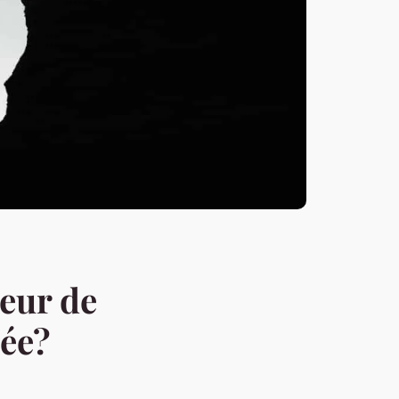
eur de
cée?