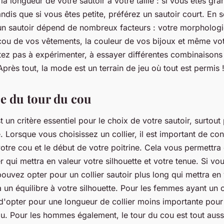
a longueur de votre sautoir à votre taille : si vous êtes gr
andis que si vous êtes petite, préférez un sautoir court. En
un sautoir dépend de nombreux facteurs : votre morphologie
 cou de vos vêtements, la couleur de vos bijoux et même v
sitez pas à expérimenter, à essayer différentes combinaison
près tout, la mode est un terrain de jeu où tout est permis 
e du tour du cou
t un critère essentiel pour le choix de votre sautoir, surtout
. Lorsque vous choisissez un collier, il est important de co
votre cou et le début de votre poitrine. Cela vous permettra
r qui mettra en valeur votre silhouette et votre tenue. Si v
pouvez opter pour un collier sautoir plus long qui mettra en 
a un équilibre à votre silhouette. Pour les femmes ayant un c
opter pour une longueur de collier moins importante pour
ou. Pour les hommes également, le tour du cou est tout auss