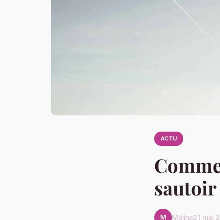
ACTU
Commen
sautoir
M
Mélina
21 mai 