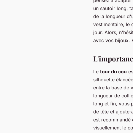
pensez à adapter l
un sautoir long, t
de la longueur d'
vestimentaire, le
jour. Alors, n'hé
avec vos bijoux. A
L'importanc
Le
tour du cou
es
silhouette élancée
entre la base de 
longueur de collie
long et fin, vous 
de tête et ajouter
est recommandé d'
visuellement le c