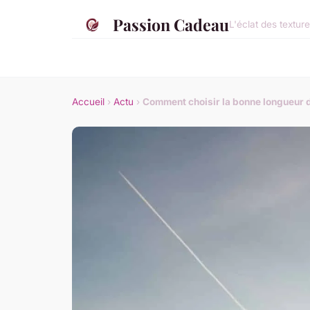
Passion Cadeau
L'éclat des texture
Accueil
›
Actu
›
Comment choisir la bonne longueur d