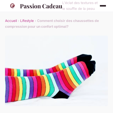
L'éclat des textures et
Passion Cadeau
le souffle de la peau
Accueil
›
Lifestyle
›
Comment choisir des chaussettes de
compression pour un confort optimal?