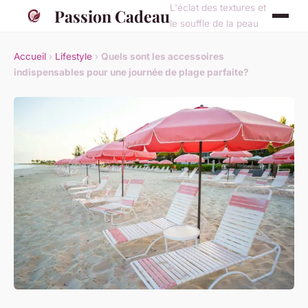
L'éclat des textures et
Passion Cadeau
le souffle de la peau
Accueil
›
Lifestyle
›
Quels sont les accessoires
indispensables pour une journée de plage parfaite?